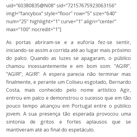
uid="60380835@N08" sid="72157675923063156"
imgl="fancybox" style="floor" row="5" size="640"
num="25" highlight="1" curve="1" align="center"
max="100" nocredit="1"]
As portas abriram-se e a euforia fez-se sentir,
iniciando-se assim a corrida até ao lugar mais próximo
do palco. Quando as luzes se apagaram, o público
chamou incessantemente e em bom som: "AGIR!",
"AGIR!", AGIR!". A espera parecia não terminar mas
finalmente, e perante um Coliseu esgotado, Bernardo
Costa, mais conhecido pelo nome artístico Agir,
entrou em palco e demonstrou o sucesso que em tão
pouco tempo alcançou em Portugal entre o público
jovem. A sua presença tão esperada provocou uma
sintonia de gritos e fortes aplausos que se
mantiveram até ao final do espetáculo.