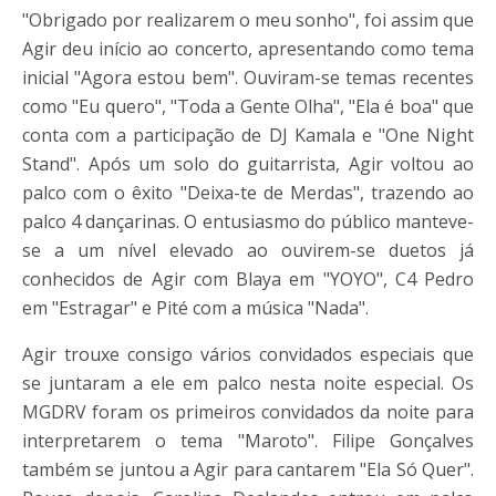
"Obrigado por realizarem o meu sonho", foi assim que
Agir deu início ao concerto, apresentando como tema
inicial "Agora estou bem". Ouviram-se temas recentes
como "Eu quero", "Toda a Gente Olha", "Ela é boa" que
conta com a participação de DJ Kamala e "One Night
Stand". Após um solo do guitarrista, Agir voltou ao
palco com o êxito "Deixa-te de Merdas", trazendo ao
palco 4 dançarinas. O entusiasmo do público manteve-
se a um nível elevado ao ouvirem-se duetos já
conhecidos de Agir com Blaya em "YOYO", C4 Pedro
em "Estragar" e Pité com a música "Nada".
Agir trouxe consigo vários convidados especiais que
se juntaram a ele em palco nesta noite especial. Os
MGDRV foram os primeiros convidados da noite para
interpretarem o tema "Maroto". Filipe Gonçalves
também se juntou a Agir para cantarem "Ela Só Quer".