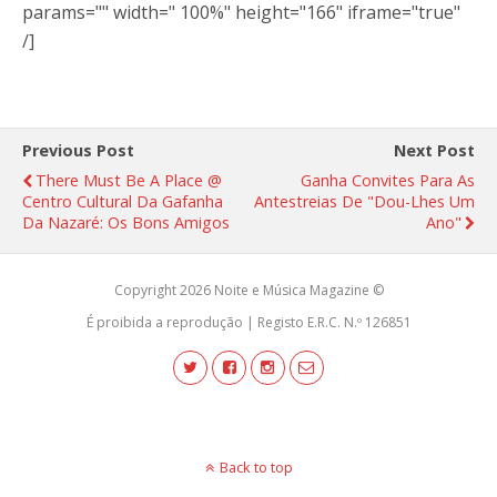
params="" width=" 100%" height="166" iframe="true"
/]
Previous Post
Next Post
There Must Be A Place @
Ganha Convites Para As
Centro Cultural Da Gafanha
Antestreias De "Dou-Lhes Um
Da Nazaré: Os Bons Amigos
Ano"
Copyright 2026 Noite e Música Magazine ©
É proibida a reprodução | Registo E.R.C. N.º 126851
Back to top