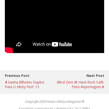
Previous Post
Next Post
Ganha Bilhetes Duplos
Blind Zero @ Hard Rock Café:
Para O Misty Fest '12
Foto-Reportagem
Copyright 2026 Noite e Música Magazine ©
É proibida a reprodução | Registo E.R.C. N.º 126851