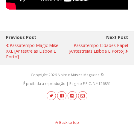
Previous Post
Next Post
Passatempo Magic Mike
Passatempo Cidades Papel
XXL [antestreias Lisboa E
[antestreias Lisboa E Porto]
Porto]
Copyright 2026 Noite e Música Magazine ©
É proibida a reprodução | Registo E.R.C. N.º 126851
Back to top