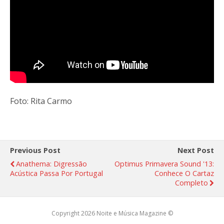
Foto: Rita Carmo
Previous Post
Next Post
Anathema: Digressão
Optimus Primavera Sound '13:
Acústica Passa Por Portugal
Conhece O Cartaz
Completo
Copyright 2026 Noite e Música Magazine ©