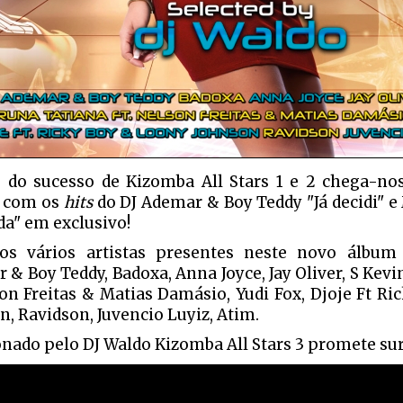
 do sucesso de Kizomba All Stars 1 e 2 chega-n
com os
hits
do DJ Ademar & Boy Teddy "Já decidi" 
da" em exclusivo!
os vários artistas presentes neste novo álbum
 & Boy Teddy, Badoxa, Anna Joyce, Jay Oliver, S Kevi
son Freitas & Matias Damásio, Yudi Fox, Djoje Ft R
n, Ravidson, Juvencio Luyiz, Atim.
onado pelo DJ Waldo Kizomba All Stars 3 promete su