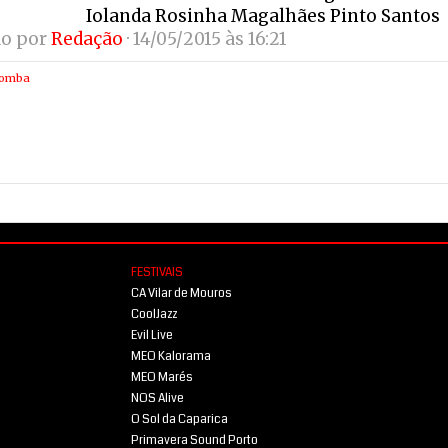
Iolanda Rosinha Magalhães Pinto Santos
do por
Redação
· 14/05/2015 às 16:21
zomba
FESTIVAIS
CA Vilar de Mouros
CoolJazz
Evil Live
MEO Kalorama
MEO Marés
NOS Alive
O Sol da Caparica
Primavera Sound Porto