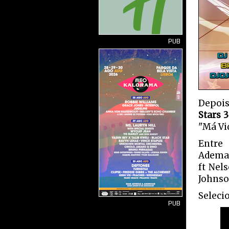
PUB
Depois
Stars 3
"Má Vi
Entre 
Ademar
ft Nel
Johnso
Seleci
PUB