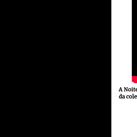
A Noit
da col