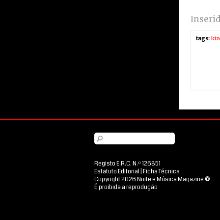
Inseri
tags:
ki
Registo E.R.C. N.º 126851
Estatuto Editorial
|
Ficha Técnica
Copyright 2026 Noite e Música Magazine ©
É proibida a reprodução