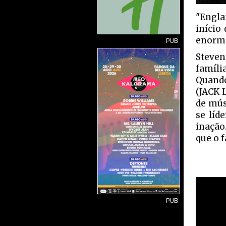
"Engla
início
enorme
PUB
Steven
famíli
Quando
(JACK 
de mús
se líd
inação
que o 
PUB