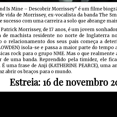
nd Is Mine – Descobrir Morrissey" é um filme biogr
 de vida de Morrissey, ex-vocalista da banda The Smi
 sucesso com uma carreira a solo que abrange mais
 Patrick Morrissey, de 17 anos, é um jovem sonhado
a de machista residente no norte de Inglaterra no
 o relacionamento dos seus pais começa a deteri
LOWDEN) isola-se e passa a maior parte do tempo a
icas rock para o grupo NME. Mas o que realmente a
er de uma banda. Reprendido pela timidez, ele fic
. É uma frase de Anji (KATHERINE PEARCE), uma am
faz abrir os braços para o mundo.
Estreia: 16 de novembro 2