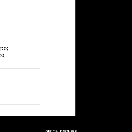
po;
ro;
OFFICIAL PARTNERS