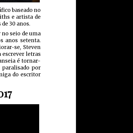
áfico baseado no
ths e artista de
 de 30 anos.
r no seio de uma
s anos setenta.
orar-se, Steven
 escrever letras
nseia é tornar-
a paralisado por
iga do escritor
017