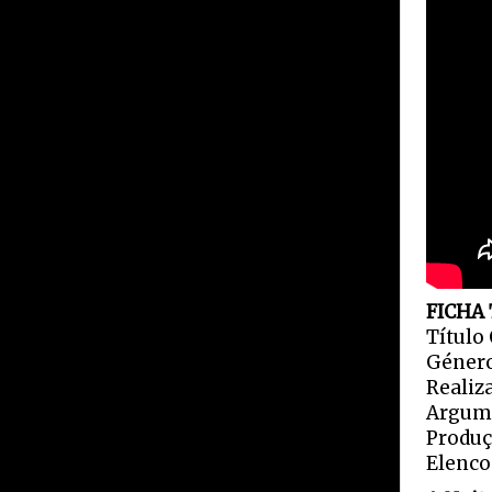
FICHA
Título
Género
Realiz
Argume
Produç
Elenco