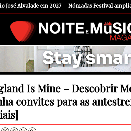
io José Alvalade em 2027
Nómadas Festival amplia 
gland Is Mine – Descobrir Mo
nha convites para as antestre
iais]