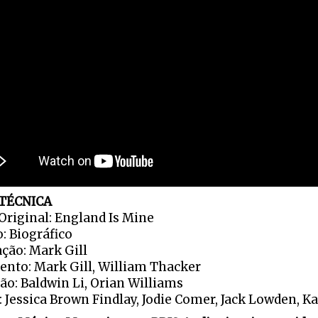
 TÉCNICA
 Original: England Is Mine
: Biográfico
ação: Mark Gill
nto: Mark Gill, William Thacker
ão: Baldwin Li, Orian Williams
: Jessica Brown Findlay, Jodie Comer, Jack Lowden, K