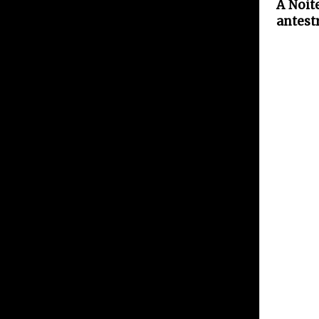
A Noit
antest