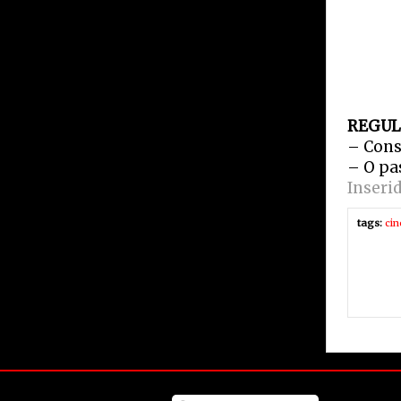
REGUL
– Cons
– O pa
Inseri
tags:
ci