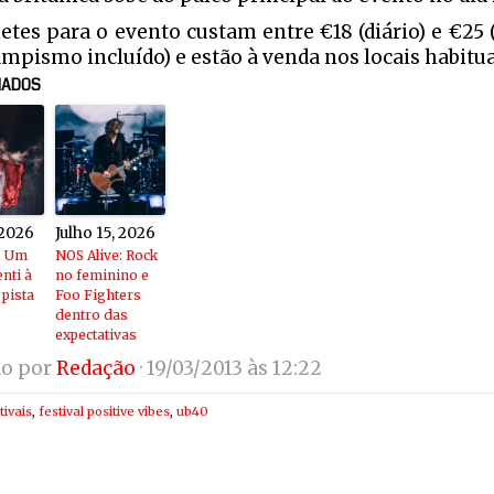
hetes para o evento custam entre €18 (diário) e €25 (
mpismo incluído) e estão à venda nos locais habitua
NADOS
 2026
Julho 15, 2026
: Um
NOS Alive: Rock
enti à
no feminino e
 pista
Foo Fighters
dentro das
expectativas
do por
Redação
· 19/03/2013 às 12:22
tivais
,
festival positive vibes
,
ub40