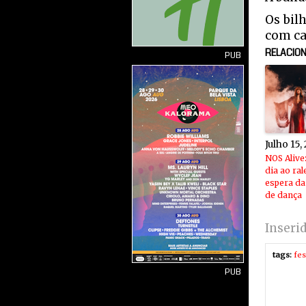
Os bil
com ca
RELACIO
PUB
Julho 15,
NOS Alive
dia ao ral
espera da
de dança
Inseri
tags:
fes
PUB