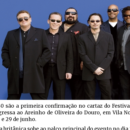
0 são a primeira confirmação no cartaz do Festival
gressa ao Areinho de Oliveira do Douro, em Vila N
 e 29 de junho.
a britânica sobe ao palco principal do evento no dia