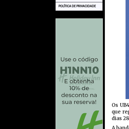
POLÍTICA DE PRIVACIDADE
Os UB4
que re
dias 28
A band