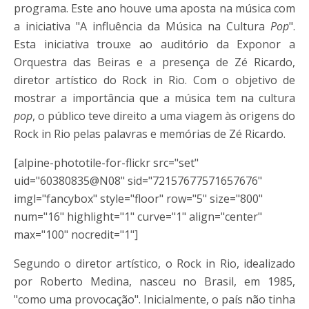
programa. Este ano houve uma aposta na música com
a iniciativa "A influência da Música na Cultura
Pop
".
Esta iniciativa trouxe ao auditório da Exponor a
Orquestra das Beiras e a presença de Zé Ricardo,
diretor artístico do Rock in Rio. Com o objetivo de
mostrar a importância que a música tem na cultura
pop
, o público teve direito a uma viagem às origens do
Rock in Rio pelas palavras e memórias de Zé Ricardo.
[alpine-phototile-for-flickr src="set"
uid="60380835@N08" sid="72157677571657676"
imgl="fancybox" style="floor" row="5" size="800"
num="16" highlight="1" curve="1" align="center"
max="100" nocredit="1"]
Segundo o diretor artístico, o Rock in Rio, idealizado
por Roberto Medina, nasceu no Brasil, em 1985,
"como uma provocação". Inicialmente, o país não tinha