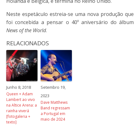
Holanda e Bélgica, e termina no Reino Unido.
Neste espetáculo estreia-se uma nova produção que
foi concebida a pensar o 40º aniversário do álbum
News of the World
.
RELACIONADOS
Junho 8, 2018
Setembro 19,
Queen + Adam
2023
Lambert ao vivo
Dave Matthews
na Altice Arena: a
Band regressam
rainha viverá
a Portugal em
[fotogaleria +
maio de 2024
texto]