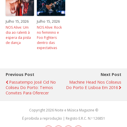
Julho 15, 2026
Julho 15, 2026
NOS Alive: Um
NOS Alive: Rock
dia ao ralenti à
no feminino e
espera da pista
Foo Fighters
de dança
dentro das
expectativas
Previous Post
Next Post
Passatempo José Cid No
Machine Head Nos Coliseus
Coliseu Do Porto: Temos
Do Porto E Lisboa Em 2016
Convites Para Oferecer
Copyright 2026 Noite e Música Magazine ©
É proibida a reprodução | Registo E.R.C. N.º 126851