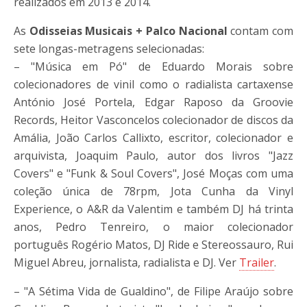
realizados em 2013 e 2014.
As
Odisseias Musicais + Palco Nacional
contam com
sete longas-metragens selecionadas:
– "Música em Pó" de Eduardo Morais sobre
colecionadores de vinil como o radialista cartaxense
António José Portela, Edgar Raposo da Groovie
Records, Heitor Vasconcelos colecionador de discos da
Amália, João Carlos Callixto, escritor, colecionador e
arquivista, Joaquim Paulo, autor dos livros "Jazz
Covers" e "Funk & Soul Covers", José Moças com uma
coleção única de 78rpm, Jota Cunha da Vinyl
Experience, o A&R da Valentim e também DJ há trinta
anos, Pedro Tenreiro, o maior colecionador
português Rogério Matos, DJ Ride e Stereossauro, Rui
Miguel Abreu, jornalista, radialista e DJ. Ver
Trailer
.
– "A Sétima Vida de Gualdino", de Filipe Araújo sobre