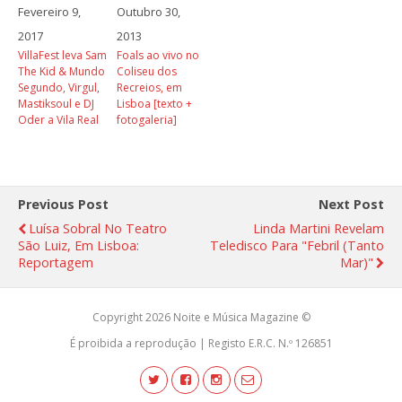
Fevereiro 9,
Outubro 30,
2017
2013
VillaFest leva Sam
Foals ao vivo no
The Kid & Mundo
Coliseu dos
Segundo, Virgul,
Recreios, em
Mastiksoul e DJ
Lisboa [texto +
Oder a Vila Real
fotogaleria]
Previous Post
Next Post
Luísa Sobral No Teatro
Linda Martini Revelam
São Luiz, Em Lisboa:
Teledisco Para "Febril (Tanto
Reportagem
Mar)"
Copyright 2026 Noite e Música Magazine ©
É proibida a reprodução | Registo E.R.C. N.º 126851