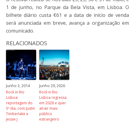
1 de junho, no Parque da Bela Vista, em Lisboa. O
bilhete diário custa €61 e a data de início de venda
será anunciada em breve, avança a organização em
comunicado.
RELACIONADOS
Junho 3, 2014
Junho 29, 2026
Rock in Rio
Rock in Rio
Lisboa:
Lisboa regressa
reportagem do
em 2028 e quer
5º dia, com Justin
atrair mais
Timberlake e
público
Jessie J
estrangeiro