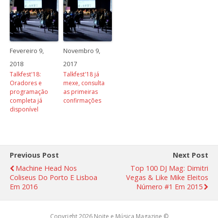
Fevereiro 9,
Novembro 9,
2018
2017
Talkfest'18:
Talkfest'18 já
Oradores e
mexe, consulta
programação
as primeiras
completa já
confirmações
disponível
Previous Post
Next Post
Machine Head Nos
Top 100 DJ Mag: Dimitri
Coliseus Do Porto E Lisboa
Vegas & Like Mike Eleitos
Em 2016
Número #1 Em 2015
Copyright 2026 Noite e Música Magazine ©