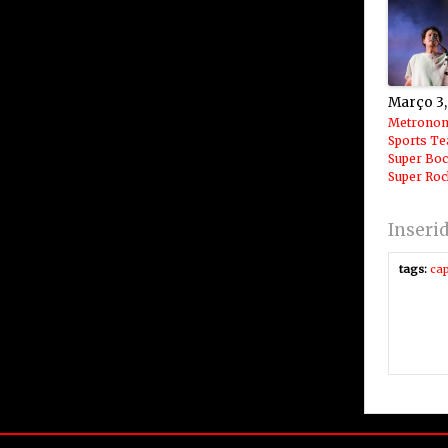
Março 3,
Metronom
Sports T
Super Bo
Super Roc
Inseri
tags:
cap