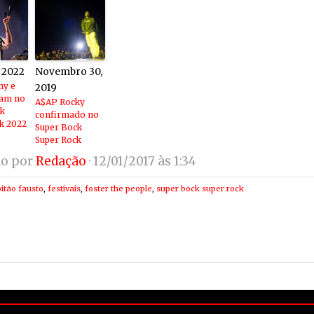
 2022
Novembro 30,
y e
2019
eam no
A$AP Rocky
ck
confirmado no
k 2022
Super Bock
Super Rock
do por
Redação
· 12/01/2017 às 1:34
itão fausto
,
festivais
,
foster the people
,
super bock super rock