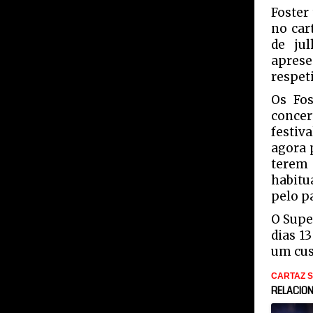
Foster
no car
de ju
aprese
respet
Os Fos
concer
festiv
agora 
terem 
habitu
pelo p
O Supe
dias 13
um cust
CARTAZ 
RELACIO