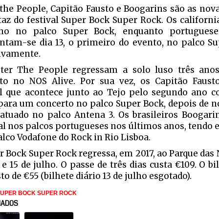
 the People, Capitão Fausto e Boogarins são as no
taz do festival Super Bock Super Rock. Os californ
lho no palco Super Bock, enquanto portugueses
ntam-se dia 13, o primeiro do evento, no palco Su
ivamente.
ter The People regressam a solo luso três ano
to no NOS Alive. Por sua vez, os Capitão Faus
al que acontece junto ao Tejo pelo segundo ano c
para um concerto no palco Super Bock, depois de n
atuado no palco Antena 3. Os brasileiros Boogari
al nos palcos portugueses nos últimos anos, tendo
alco Vodafone do Rock in Rio Lisboa.
r Bock Super Rock regressa, em 2017, ao Parque das 
 e 15 de julho. O passe de três dias custa €109. O b
o de €55 (bilhete diário 13 de julho esgotado).
SUPER BOCK SUPER ROCK
NADOS