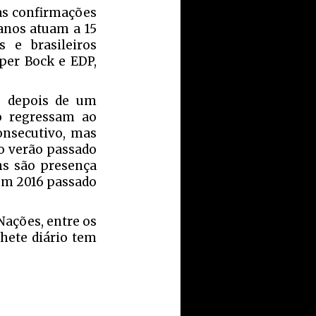
vas confirmações
ianos atuam a 15
 e brasileiros
per Bock e EDP,
s depois de um
to regressam ao
onsecutivo, mas
o verão passado
ns são presença
 em 2016 passado
Nações, entre os
ilhete diário tem