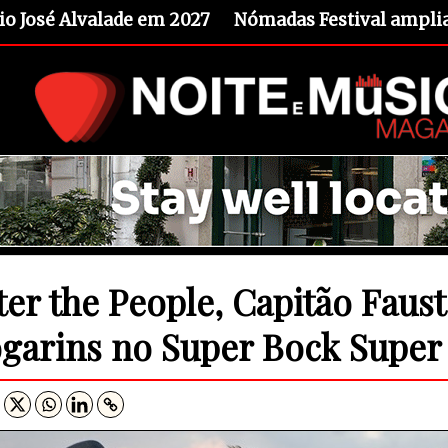
io José Alvalade em 2027
Nómadas Festival amplia 
ter the People, Capitão Faust
garins no Super Bock Super