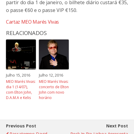
partir do dia 1 de janeiro, o bilhete diário custará €35,
o passe €60 e o passe VIP €150.
Cartaz MEO Marés Vivas
RELACIONADOS
Julho 15, 2016
Julho 12, 2016
MEO Marés Vivas:
MEO Marés Vivas:
dia 1 (14/07),
concerto de Elton
com Elton John,
John com novo
D.A.M.A e Kelis
horário
Previous Post
Next Post
Passatempo David
Rock In Rio Lisboa Apresenta