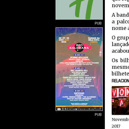
novem
A band
a palc
PUB
nome a
O grup
lança
acabou
Os bil
mesmo 
bilhete
RELACIO
PUB
Novembr
2017