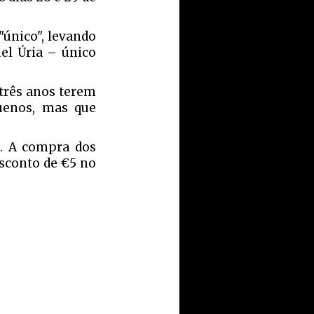
único", levando
uel Úria – único
 três anos terem
quenos, mas que
0. A compra dos
sconto de €5 no