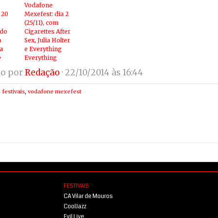
Vodafone
 20
Mexefest: dia 2
(25/11), com
 do
Cigarettes After
a
Sex, Julia Holter
a
e Everything
e
Everything
do por
Redação
· 22/10/2014 às 16:44
,
festivais
,
vodafone mexefest
FESTIVAIS
CA Vilar de Mouros
CoolJazz
Evil Live