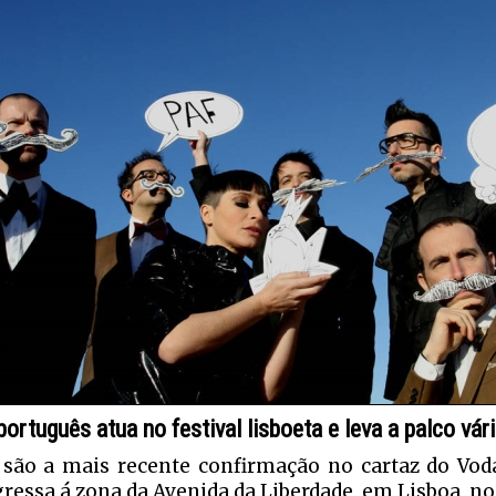
ortuguês atua no festival lisboeta e leva a palco vá
 são a mais recente confirmação no cartaz do Vod
gressa á zona da Avenida da Liberdade, em Lisboa, nos