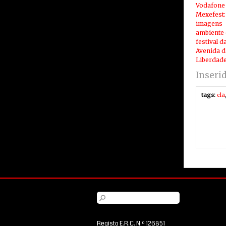
Vodafone
Mexefest:
imagens
ambiente
festival d
Avenida d
Liberdad
Inseri
tags:
clã
Registo E.R.C. N.º 126851