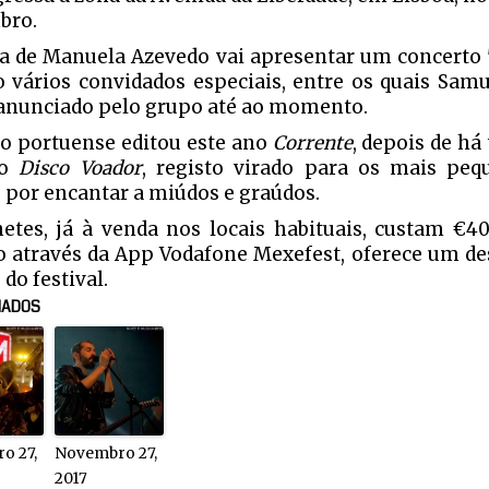
bro.
a de Manuela Azevedo vai apresentar um concerto "
o vários convidados especiais, entre os quais Sam
nunciado pelo grupo até ao momento.
o portuense editou este ano
Corrente
, depois de há
do
Disco Voador
, registo virado para os mais pe
 por encantar a miúdos e graúdos.
hetes, já à venda nos locais habituais, custam €4
através da App Vodafone Mexefest, oferece um de
 do festival.
NADOS
o 27,
Novembro 27,
2017