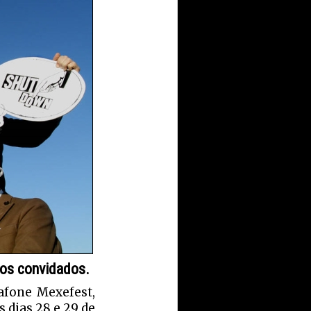
rios convidados.
afone Mexefest,
 dias 28 e 29 de