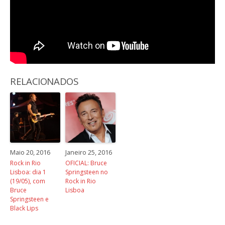
RELACIONADOS
Maio 20, 2016
Janeiro 25, 2016
Rock in Rio
OFICIAL: Bruce
Lisboa: dia 1
Springsteen no
(19/05), com
Rock in Rio
Bruce
Lisboa
Springsteen e
Black Lips