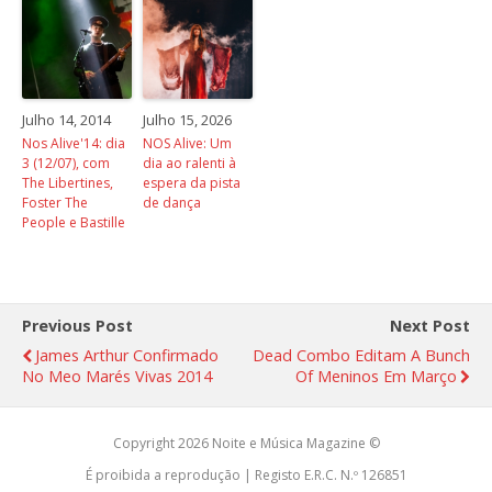
Julho 14, 2014
Julho 15, 2026
Nos Alive'14: dia
NOS Alive: Um
3 (12/07), com
dia ao ralenti à
The Libertines,
espera da pista
Foster The
de dança
People e Bastille
Previous Post
Next Post
James Arthur Confirmado
Dead Combo Editam A Bunch
No Meo Marés Vivas 2014
Of Meninos Em Março
Copyright 2026 Noite e Música Magazine ©
É proibida a reprodução | Registo E.R.C. N.º 126851