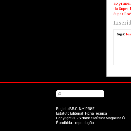
ao primei
do Super 
Super Roc
Inseri
tags:
fes
Registo E.R.C. N.º 126851
Estatuto Editorial
|
Ficha Técnica
Copyright 2026 Noite e Música Magazine ©
É proibida a reprodução