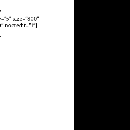
"
w="5" size="800"
" nocredit="1"]
k