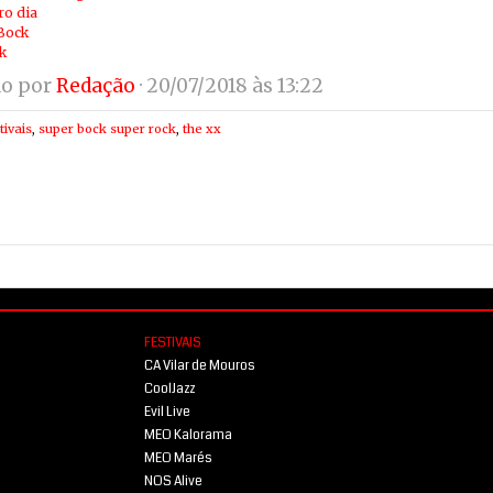
ro dia
Bock
k
do por
Redação
· 20/07/2018 às 13:22
tivais
,
super bock super rock
,
the xx
FESTIVAIS
CA Vilar de Mouros
CoolJazz
Evil Live
MEO Kalorama
MEO Marés
NOS Alive