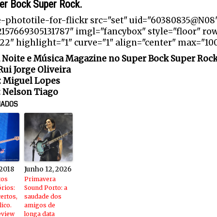
er Bock Super Rock.
e-phototile-for-flickr src="set" uid="60380835@N08
2157669305131787" imgl="fancybox" style="floor" ro
2" highlight="1" curve="1" align="center" max="100
 Noite e Música Magazine no Super Bock Super Roc
Rui Jorge Oliveira
: Miguel Lopes
: Nelson Tiago
NADOS
 2018
Junho 12, 2026
tos
Primavera
órios:
Sound Porto: a
ertos,
saudade dos
ico.
amigos de
eview
longa data