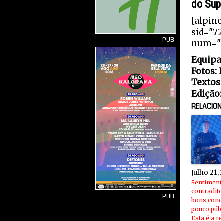
do Sup
[alpin
sid="7
PUB
num="2
Equipa
Fotos: 
Textos
Edição
RELACIO
Julho 21,
Sentimen
contradit
PUB
bons conc
pouco públ
Esta é a r