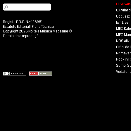
FESTIVAI
CA Vilar 
CoolJazz
Registo E.R.C. N.º 126851
Evil Live
Estatuto Editorial
|
Ficha Técnica
MEO Kal
Copyright 2026 Noite e Música Magazine ©
MEO Mar
É proibida a reprodução
NOS Aliv
O Sol da
Primaver
Rock in R
Sumol S
Vodafone