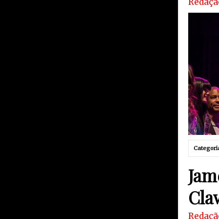
Redaçã
Categori
Jam
Cla
Redaçã