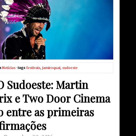
a
Notícias
·
tags
festivais
,
jamiroquai
,
sudoeste
 Sudoeste: Martin
rix e Two Door Cinema
b entre as primeiras
firmações