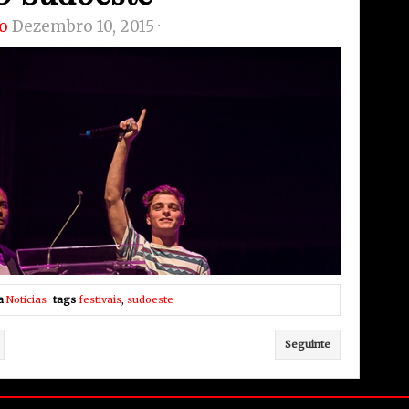
o
Dezembro 10, 2015 ·
a
Notícias
·
tags
festivais
,
sudoeste
Seguinte