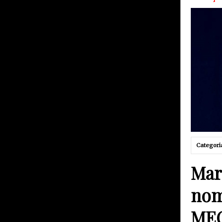
Categori
Mar
nom
MEO