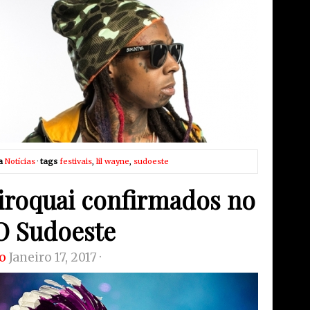
a
Notícias
·
tags
festivais
,
lil wayne
,
sudoeste
iroquai confirmados no
 Sudoeste
o
Janeiro 17, 2017 ·