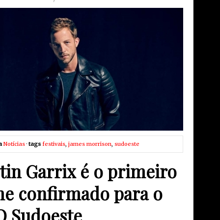
a
Notícias
·
tags
festivais
,
james morrison
,
sudoeste
tin Garrix é o primeiro
e confirmado para o
 Sudoeste