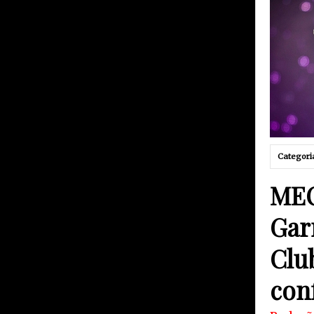
Categori
MEO
Gar
Clu
con