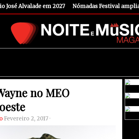
io José Alvalade em 2027
Nómadas Festival amplia 
 Wayne no MEO
oeste
o
Fevereiro 2, 2017 ·