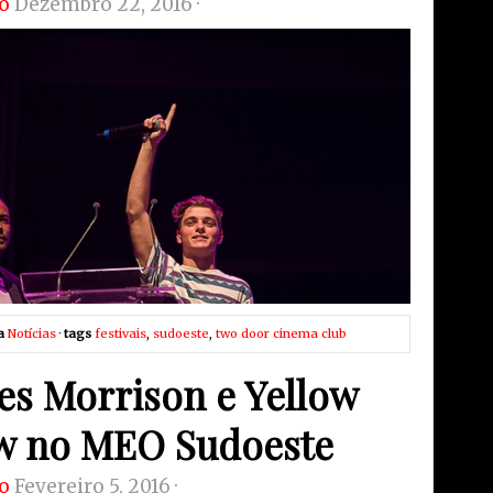
o
Dezembro 22, 2016 ·
a
Notícias
·
tags
festivais
,
sudoeste
,
two door cinema club
es Morrison e Yellow
w no MEO Sudoeste
o
Fevereiro 5, 2016 ·